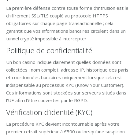
La première défense contre toute forme d’intrusion est le
chiffrement SSL/TLS couplé au protocole HTTPS
obligatoires sur chaque page transactionnelle ; cela
garantit que vos informations bancaires circulent dans un
tunnel crypté impossible à intercepter.
Politique de confidentialité
Un bon casino indique clairement quelles données sont
collectées : nom complet, adresse IP, historique des paris
et coordonnées bancaires uniquement lorsque cela est
indispensable au processus KYC (Know Your Customer).
Ces informations sont stockées sur serveurs situés dans
l’UE afin d’être couvertes par le RGPD.
Vérification d’identité (KYC)
La procédure KYC devient incontournable après votre
premier retrait supérieur à €500 ou lorsqu’une suspicion