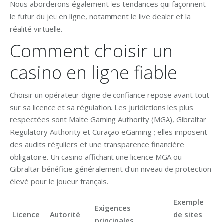
Nous aborderons également les tendances qui façonnent
le futur du jeu en ligne, notamment le live dealer et la
réalité virtuelle.
Comment choisir un
casino en ligne fiable
Choisir un opérateur digne de confiance repose avant tout
sur sa licence et sa régulation. Les juridictions les plus
respectées sont Malte Gaming Authority (MGA), Gibraltar
Regulatory Authority et Curaçao eGaming ; elles imposent
des audits réguliers et une transparence financière
obligatoire. Un casino affichant une licence MGA ou
Gibraltar bénéficie généralement d’un niveau de protection
élevé pour le joueur français.
Exemple
Exigences
Licence
Autorité
de sites
principales