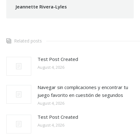
Jeannette Rivera-Lyles
Related posts
Test Post Created
August 4, 2026
Navegar sin complicaciones y encontrar tu
juego favorito en cuestión de segundos
August 4, 2026
Test Post Created
August 4, 2026