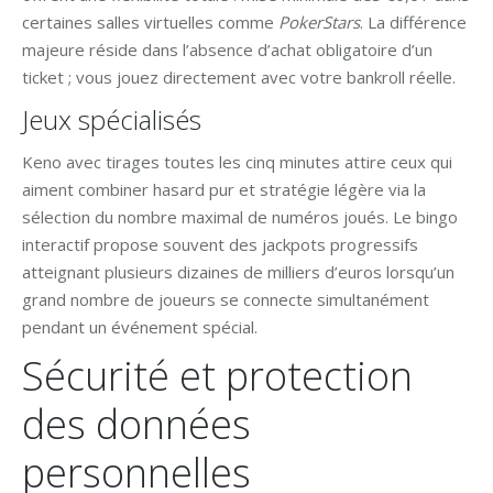
certaines salles virtuelles comme
PokerStars
. La différence
majeure réside dans l’absence d’achat obligatoire d’un
ticket ; vous jouez directement avec votre bankroll réelle.
Jeux spécialisés
Keno avec tirages toutes les cinq minutes attire ceux qui
aiment combiner hasard pur et stratégie légère via la
sélection du nombre maximal de numéros joués. Le bingo
interactif propose souvent des jackpots progressifs
atteignant plusieurs dizaines de milliers d’euros lorsqu’un
grand nombre de joueurs se connecte simultanément
pendant un événement spécial.
Sécurité et protection
des données
personnelles