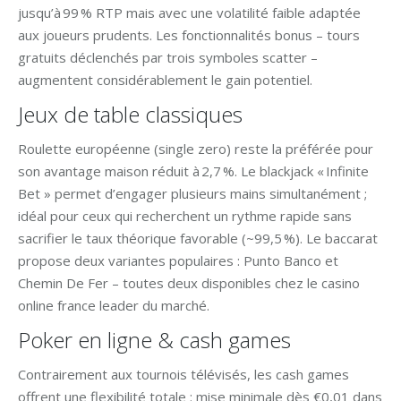
jusqu’à 99 % RTP mais avec une volatilité faible adaptée
aux joueurs prudents. Les fonctionnalités bonus – tours
gratuits déclenchés par trois symboles scatter –
augmentent considérablement le gain potentiel.
Jeux de table classiques
Roulette européenne (single zero) reste la préférée pour
son avantage maison réduit à 2,7 %. Le blackjack « Infinite
Bet » permet d’engager plusieurs mains simultanément ;
idéal pour ceux qui recherchent un rythme rapide sans
sacrifier le taux théorique favorable (~99,5 %). Le baccarat
propose deux variantes populaires : Punto Banco et
Chemin De Fer – toutes deux disponibles chez le casino
online france leader du marché.
Poker en ligne & cash games
Contrairement aux tournois télévisés, les cash games
offrent une flexibilité totale : mise minimale dès €0,01 dans