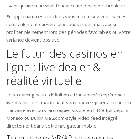
avant qu’une mauvaise tendance ne devienne chronique.
En appliquant ces principes vous maximisez vos chances
non seulement survivre aux coups rudes mais aussi
profiter pleinement lors des périodes favorables où votre
variance devient positive.
Le futur des casinos en
ligne : live dealer &
réalité virtuelle
Le streaming haute définition a transformé l’expérience
live dealer : dès maintenant vous pouvez jouer à la roulette
française avec un vrai croupier visible en HD60fps depuis
Monaco ou Dublin via Zoom‑style video feed intégré
directement dans votre navigateur mobile.
Technologies VR/AR émergentes