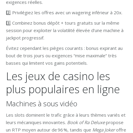
exigences réelles.
2️⃣ Privilégiez les offres avec un wagering inférieur à 20x.
3️⃣ Combinez bonus dépôt + tours gratuits sur la même
session pour exploiter la volatilité élevée d’une machine à
jackpot progressif.
Évitez cependant les pièges courants : bonus expirant au
bout de trois jours ou exigences “mise maximale” très
basses qui limitent vos gains potentiels.
Les jeux de casino les
plus populaires en ligne
Machines à sous vidéo
Les slots dominent le trafic grâce à leurs thèmes variés et
leurs mécaniques innovantes.
Book of Ra Deluxe
propose
un RTP moyen autour de 96 %, tandis que
Mega Joker
offre