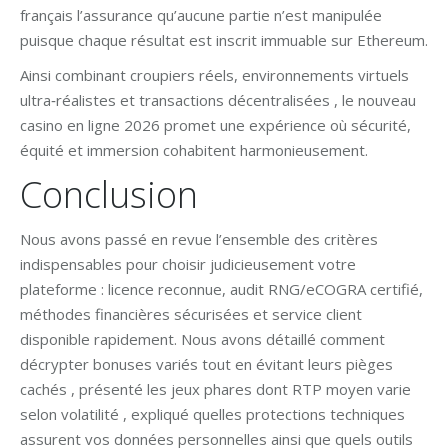
français l’assurance qu’aucune partie n’est manipulée
puisque chaque résultat est inscrit immuable sur Ethereum.
Ainsi combinant croupiers réels, environnements virtuels
ultra‑réalistes et transactions décentralisées , le nouveau
casino en ligne 2026 promet une expérience où sécurité,
équité et immersion cohabitent harmonieusement.
Conclusion
Nous avons passé en revue l’ensemble des critères
indispensables pour choisir judicieusement votre
plateforme : licence reconnue, audit RNG/eCOGRA certifié,
méthodes financières sécurisées et service client
disponible rapidement. Nous avons détaillé comment
décrypter bonuses variés tout en évitant leurs pièges
cachés , présenté les jeux phares dont RTP moyen varie
selon volatilité , expliqué quelles protections techniques
assurent vos données personnelles ainsi que quels outils