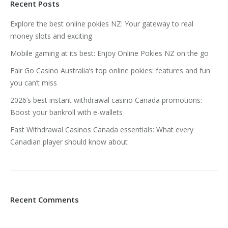
Recent Posts
Explore the best online pokies NZ: Your gateway to real
money slots and exciting
Mobile gaming at its best: Enjoy Online Pokies NZ on the go
Fair Go Casino Australia’s top online pokies: features and fun
you can’t miss
2026’s best instant withdrawal casino Canada promotions:
Boost your bankroll with e-wallets
Fast Withdrawal Casinos Canada essentials: What every
Canadian player should know about
Recent Comments