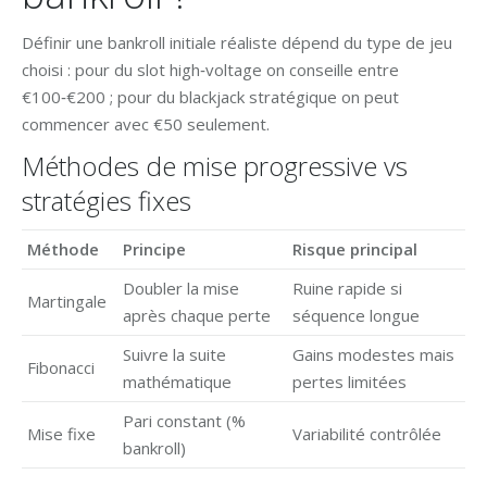
Définir une bankroll initiale réaliste dépend du type de jeu
choisi : pour du slot high‑voltage on conseille entre
€100‑€200 ; pour du blackjack stratégique on peut
commencer avec €50 seulement.
Méthodes de mise progressive vs
stratégies fixes
Méthode
Principe
Risque principal
Doubler la mise
Ruine rapide si
Martingale
après chaque perte
séquence longue
Suivre la suite
Gains modestes mais
Fibonacci
mathématique
pertes limitées
Pari constant (%
Mise fixe
Variabilité contrôlée
bankroll)