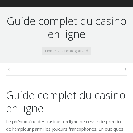
Guide complet du casino
en ligne
You are here:
Home
Uncategorized
Guide complet du casino
en ligne
Le phénomène des casinos en ligne ne cesse de prendre
de l’ampleur parmi les joueurs francophones. En quelques