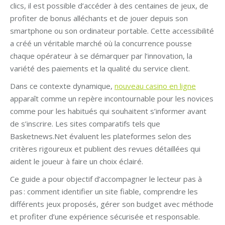
clics, il est possible d’accéder à des centaines de jeux, de
profiter de bonus alléchants et de jouer depuis son
smartphone ou son ordinateur portable. Cette accessibilité
a créé un véritable marché où la concurrence pousse
chaque opérateur à se démarquer par l’innovation, la
variété des paiements et la qualité du service client.
Dans ce contexte dynamique,
nouveau casino en ligne
apparaît comme un repère incontournable pour les novices
comme pour les habitués qui souhaitent s’informer avant
de s’inscrire. Les sites comparatifs tels que
Basketnews.Net évaluent les plateformes selon des
critères rigoureux et publient des revues détaillées qui
aident le joueur à faire un choix éclairé.
Ce guide a pour objectif d’accompagner le lecteur pas à
pas : comment identifier un site fiable, comprendre les
différents jeux proposés, gérer son budget avec méthode
et profiter d’une expérience sécurisée et responsable.