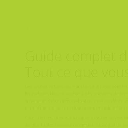
You are here:
Guide complet du
Tout ce que vous
Les casinos virtuels ont transformé la façon dont le
En quelques clics, on accède à des centaines de titr
instantané ! Cette démocratisation s’est accélérée 
permettent de jouer partout, même dans le métro pa
Pour aider les joueurs à naviguer dans cet univers 
les plus fiables : licences reconnues, catalogue de je