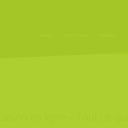
Home
Our Culture
Models
asino en ligne – Tout ce qu