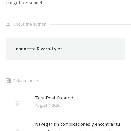
budget personnel.
About the author
Jeannette Rivera-Lyles
Related posts
Test Post Created
August 4, 2026
Navegar sin complicaciones y encontrar tu