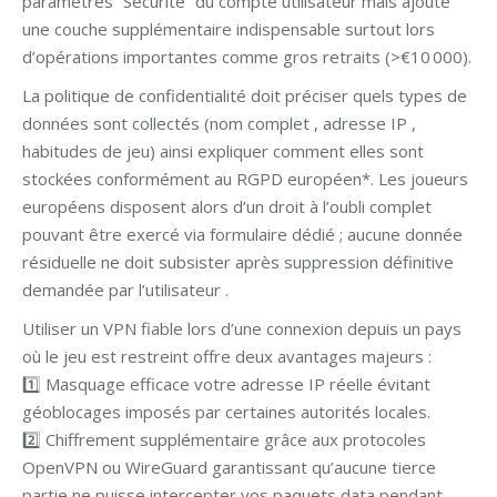
paramètres “Sécurité” du compte utilisateur mais ajoute
une couche supplémentaire indispensable surtout lors
d’opérations importantes comme gros retraits (>€10 000).
La politique de confidentialité doit préciser quels types de
données sont collectés (nom complet , adresse IP ,
habitudes de jeu) ainsi expliquer comment elles sont
stockées conformément au RGPD européen*. Les joueurs
européens disposent alors d’un droit à l’oubli complet
pouvant être exercé via formulaire dédié ; aucune donnée
résiduelle ne doit subsister après suppression définitive
demandée par l’utilisateur .
Utiliser un VPN fiable lors d’une connexion depuis un pays
où le jeu est restreint offre deux avantages majeurs :
1️⃣ Masquage efficace votre adresse IP réelle évitant
géoblocages imposés par certaines autorités locales.
2️⃣ Chiffrement supplémentaire grâce aux protocoles
OpenVPN ou WireGuard garantissant qu’aucune tierce
partie ne puisse intercepter vos paquets data pendant