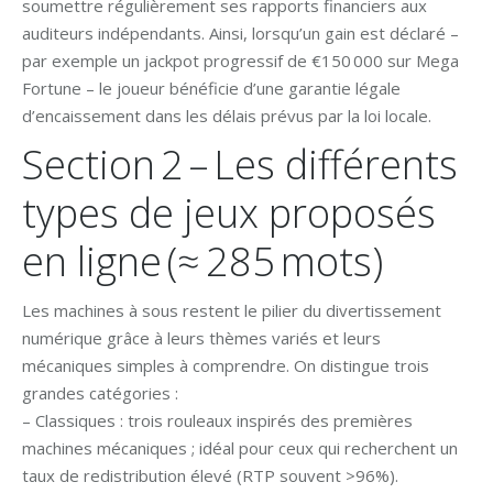
soumettre régulièrement ses rapports financiers aux
auditeurs indépendants. Ainsi, lorsqu’un gain est déclaré –
par exemple un jackpot progressif de €150 000 sur Mega
Fortune – le joueur bénéficie d’une garantie légale
d’encaissement dans les délais prévus par la loi locale.
Section 2 – Les différents
types de jeux proposés
en ligne (≈ 285 mots)
Les machines à sous restent le pilier du divertissement
numérique grâce à leurs thèmes variés et leurs
mécaniques simples à comprendre. On distingue trois
grandes catégories :
– Classiques : trois rouleaux inspirés des premières
machines mécaniques ; idéal pour ceux qui recherchent un
taux de redistribution élevé (RTP souvent >96%).