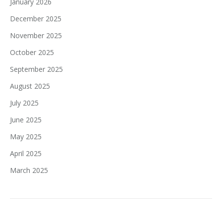
January 2026
December 2025
November 2025
October 2025
September 2025
August 2025
July 2025
June 2025
May 2025
April 2025
March 2025