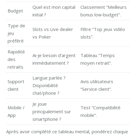
Quel est mon capital
Classement “Meilleurs
Budget
initial ?
bonus low‑budget”.
Type de
Slots vs Live dealer
Filtre “Top jeux vidéo
jeu
vs Poker
slots”.
préféré
Rapidité
Ai‑je besoin d’argent
Tableau “Temps
des
immédiatement ?
moyen retrait”.
retraits
Langue parlée ?
Support
Avis utilisateurs
Disponibilité
client
“Service client”.
chat/phone ?
Je joue
Mobile /
Test “Compatibilité
principalement sur
App
mobile”.
smartphone ?
Après avoir complété ce tableau mental, pondérez chaque