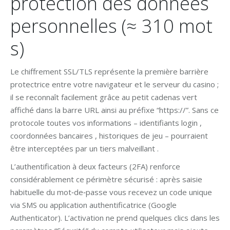
protection des données
personnelles (≈ 310 mot
s)
Le chiffrement SSL/TLS représente la première barrière
protectrice entre votre navigateur et le serveur du casino ;
il se reconnaît facilement grâce au petit cadenas vert
affiché dans la barre URL ainsi au préfixe “https://”. Sans ce
protocole toutes vos informations – identifiants login ,
coordonnées bancaires , historiques de jeu – pourraient
être interceptées par un tiers malveillant .
L’authentification à deux facteurs (2FA) renforce
considérablement ce périmètre sécurisé : après saisie
habituelle du mot‑de‑passe vous recevez un code unique
via SMS ou application authentificatrice (Google
Authenticator). L’activation ne prend quelques clics dans les