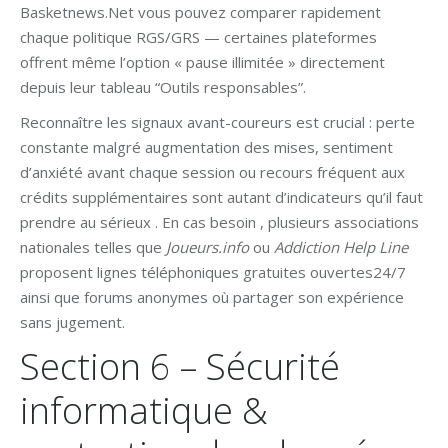
Basketnews.Net vous pouvez comparer rapidement
chaque politique RGS/GRS — certaines plateformes
offrent même l’option « pause illimitée » directement
depuis leur tableau “Outils responsables”.
Reconnaître les signaux avant-coureurs est crucial : perte
constante malgré augmentation des mises, sentiment
d’anxiété avant chaque session ou recours fréquent aux
crédits supplémentaires sont autant d’indicateurs qu’il faut
prendre au sérieux . En cas besoin , plusieurs associations
nationales telles que
Joueurs.info
ou
Addiction Help Line
proposent lignes téléphoniques gratuites ouvertes24/7
ainsi que forums anonymes où partager son expérience
sans jugement.
Section 6 – Sécurité
informatique &