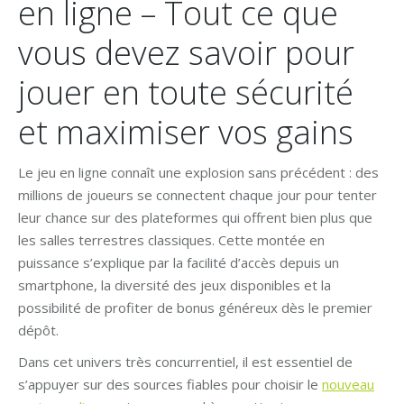
en ligne – Tout ce que
vous devez savoir pour
jouer en toute sécurité
et maximiser vos gains
Le jeu en ligne connaît une explosion sans précédent : des
millions de joueurs se connectent chaque jour pour tenter
leur chance sur des plateformes qui offrent bien plus que
les salles terrestres classiques. Cette montée en
puissance s’explique par la facilité d’accès depuis un
smartphone, la diversité des jeux disponibles et la
possibilité de profiter de bonus généreux dès le premier
dépôt.
Dans cet univers très concurrentiel, il est essentiel de
s’appuyer sur des sources fiables pour choisir le
nouveau