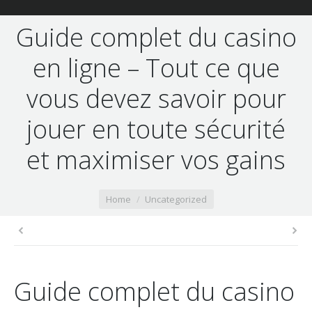
Guide complet du casino
en ligne – Tout ce que
vous devez savoir pour
jouer en toute sécurité
et maximiser vos gains
You are here:
Home
Uncategorized
Guide complet du casino