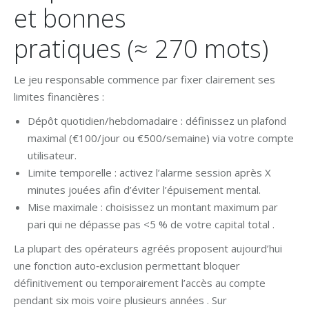
et bonnes
pratiques (≈ 270 mots)
Le jeu responsable commence par fixer clairement ses
limites financières :
Dépôt quotidien/hebdomadaire : définissez un plafond
maximal (€100/jour ou €500/semaine) via votre compte
utilisateur.
Limite temporelle : activez l’alarme session après X
minutes jouées afin d’éviter l’épuisement mental.
Mise maximale : choisissez un montant maximum par
pari qui ne dépasse pas <5 % de votre capital total .
La plupart des opérateurs agréés proposent aujourd’hui
une fonction auto‑exclusion permettant bloquer
définitivement ou temporairement l’accès au compte
pendant six mois voire plusieurs années . Sur